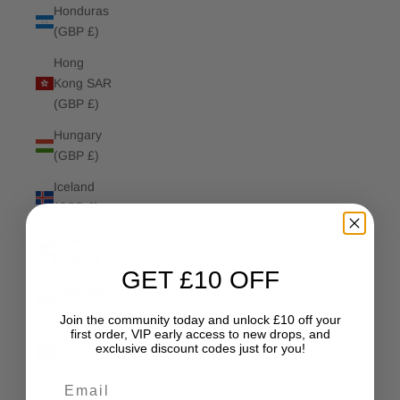
Honduras
(GBP £)
Hong
Kong SAR
(GBP £)
Hungary
(GBP £)
Iceland
(GBP £)
India
(GBP £)
GET £10 OFF
Indonesia
(GBP £)
Join the community today and unlock £10 off your
first order, VIP early access to new drops, and
Iraq (GBP
exclusive discount codes just for you!
£)
Email
Ireland