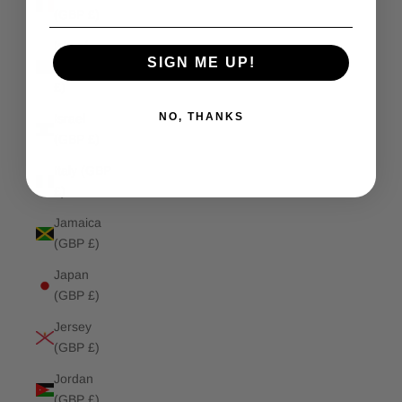
(GBP £)
Isle of
SIGN ME UP!
Man (GBP
£)
NO, THANKS
Israel
(GBP £)
Italy (GBP
£)
Jamaica
(GBP £)
Japan
(GBP £)
Jersey
(GBP £)
Jordan
(GBP £)