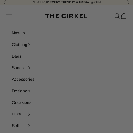
Skip to content
NEW DROP
EVERY TUESDAY & FRIDAY
@ 6PM
Previous
Nex
The Cirkel
Navigation menu
Search
Cart
New In
Clothing
Bags
Shoes
Accessories
Designer
Occasions
Luxe
Sell