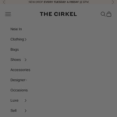
Skip to content
NEW DROP
EVERY TUESDAY & FRIDAY
@ 6PM
Previous
Nex
The Cirkel
Navigation menu
Search
Cart
New In
Clothing
Bags
Shoes
Accessories
Designer
Occasions
Luxe
Sell