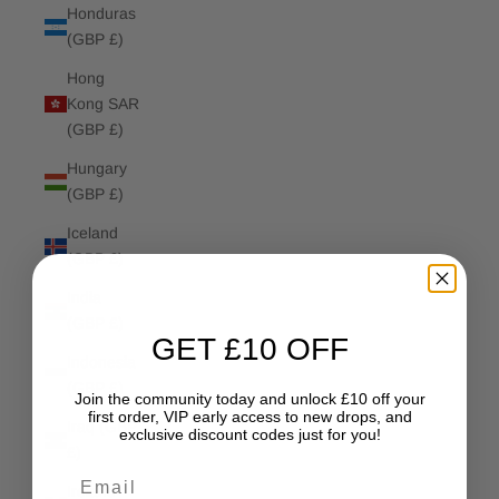
Honduras
(GBP £)
Hong
Kong SAR
(GBP £)
Hungary
(GBP £)
Iceland
(GBP £)
India
(GBP £)
GET £10 OFF
Indonesia
(GBP £)
Join the community today and unlock £10 off your
first order, VIP early access to new drops, and
Iraq (GBP
exclusive discount codes just for you!
£)
Email
Ireland