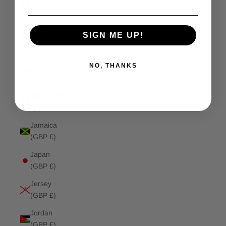
(GBP £)
Isle of
SIGN ME UP!
Man (GBP
£)
NO, THANKS
Israel
(GBP £)
Italy (GBP
£)
Jamaica
(GBP £)
Japan
(GBP £)
Jersey
(GBP £)
Jordan
(GBP £)