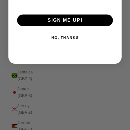
(GBP £)
Isle of
SIGN ME UP!
Man (GBP
£)
NO, THANKS
Israel
(GBP £)
Italy (GBP
£)
Jamaica
(GBP £)
Japan
(GBP £)
Jersey
(GBP £)
Jordan
(GBP £)