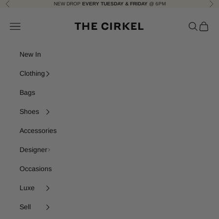
Skip to content
NEW DROP
EVERY TUESDAY & FRIDAY
@ 6PM
Previous
Nex
The Cirkel
Navigation menu
Search
Cart
New In
Clothing
Bags
Shoes
Accessories
Designer
Occasions
Luxe
Sell