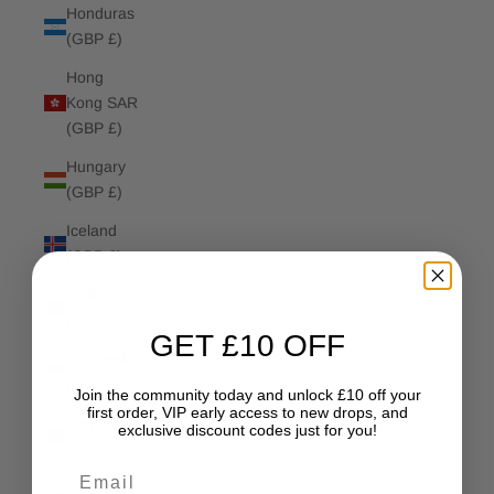
Honduras
(GBP £)
Hong
Kong SAR
(GBP £)
Hungary
(GBP £)
Iceland
(GBP £)
India
(GBP £)
GET £10 OFF
Indonesia
(GBP £)
Join the community today and unlock £10 off your
first order, VIP early access to new drops, and
Iraq (GBP
exclusive discount codes just for you!
£)
Email
Ireland