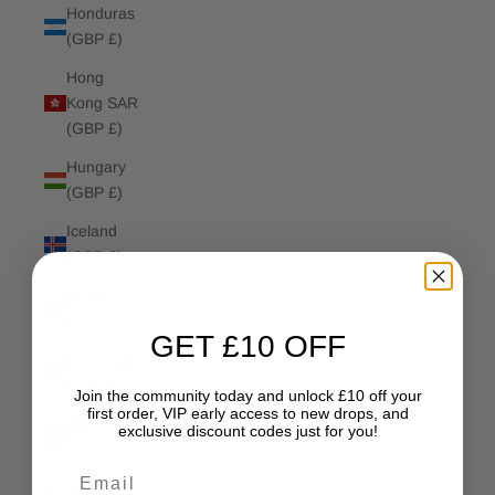
Honduras
(GBP £)
Hong
Kong SAR
(GBP £)
Hungary
(GBP £)
Iceland
(GBP £)
India
(GBP £)
GET £10 OFF
Indonesia
(GBP £)
Join the community today and unlock £10 off your
first order, VIP early access to new drops, and
Iraq (GBP
exclusive discount codes just for you!
£)
Email
Ireland