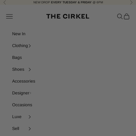
Skip to content
NEW DROP
EVERY TUESDAY & FRIDAY
@ 6PM
Previous
Nex
The Cirkel
Navigation menu
Search
Cart
New In
Clothing
Bags
Shoes
Accessories
Designer
Occasions
Luxe
Sell