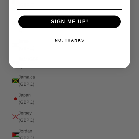
(GBP £)
Isle of
SIGN ME UP!
Man (GBP
£)
NO, THANKS
Israel
(GBP £)
Italy (GBP
£)
Jamaica
(GBP £)
Japan
(GBP £)
Jersey
(GBP £)
Jordan
(GBP £)