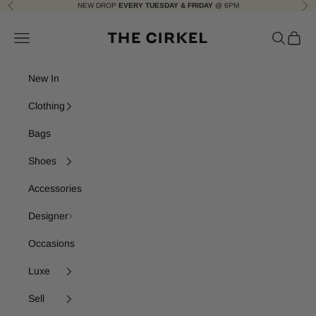
Skip to content
NEW DROP
EVERY TUESDAY & FRIDAY
@ 6PM
Previous
Nex
The Cirkel
Navigation menu
Search
Cart
New In
Clothing
Bags
Shoes
Accessories
Designer
Occasions
Luxe
Sell