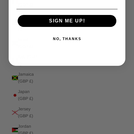
(GBP £)
Isle of
SIGN ME UP!
Man (GBP
£)
NO, THANKS
Israel
(GBP £)
Italy (GBP
£)
Jamaica
(GBP £)
Japan
(GBP £)
Jersey
(GBP £)
Jordan
(GBP £)