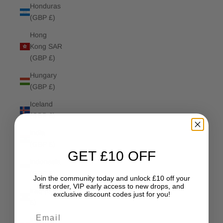
Honduras
(GBP £)
Hong
Kong SAR
(GBP £)
Hungary
(GBP £)
Iceland
(GBP £)
India
(GBP £)
GET £10 OFF
Indonesia
(GBP £)
Join the community today and unlock £10 off your
first order, VIP early access to new drops, and
Iraq (GBP
exclusive discount codes just for you!
£)
Email
Ireland