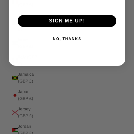
(GBP £)
Isle of
SIGN ME UP!
Man (GBP
£)
NO, THANKS
Israel
(GBP £)
Italy (GBP
£)
Jamaica
(GBP £)
Japan
(GBP £)
Jersey
(GBP £)
Jordan
(GBP £)