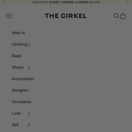
Skip to content
NEW DROP
EVERY TUESDAY & FRIDAY
@ 6PM
Previous
Nex
The Cirkel
Navigation menu
Search
Cart
New In
Clothing
Bags
Shoes
Accessories
Designer
Occasions
Luxe
Sell