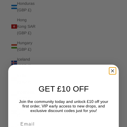
Honduras
(GBP £)
Hong
Kong SAR
(GBP £)
Hungary
(GBP £)
Iceland
(GBP £)
India
(GBP £)
GET £10 OFF
Indonesia
(GBP £)
Join the community today and unlock £10 off your
first order, VIP early access to new drops, and
Iraq (GBP
exclusive discount codes just for you!
£)
Email
Ireland