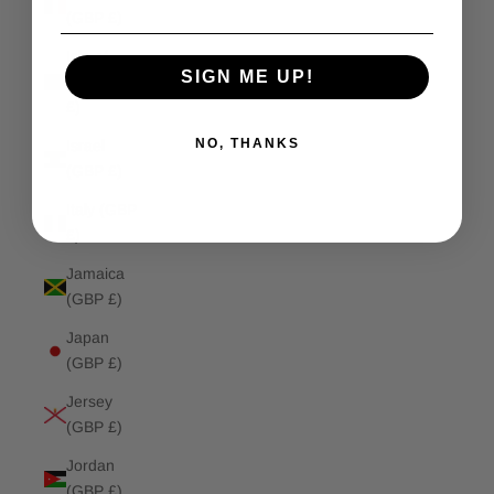
(GBP £)
Isle of
SIGN ME UP!
Man (GBP
£)
NO, THANKS
Israel
(GBP £)
Italy (GBP
£)
Jamaica
(GBP £)
Japan
(GBP £)
Jersey
(GBP £)
Jordan
(GBP £)