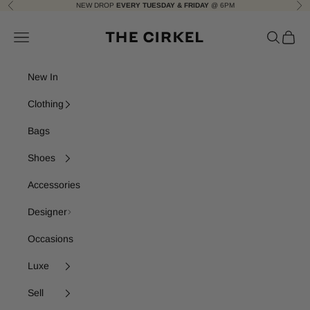
Skip to content
NEW DROP
EVERY TUESDAY & FRIDAY
@ 6PM
Previous
Nex
The Cirkel
Navigation menu
Search
Cart
New In
Clothing
Bags
Shoes
Accessories
Designer
Occasions
Luxe
Sell