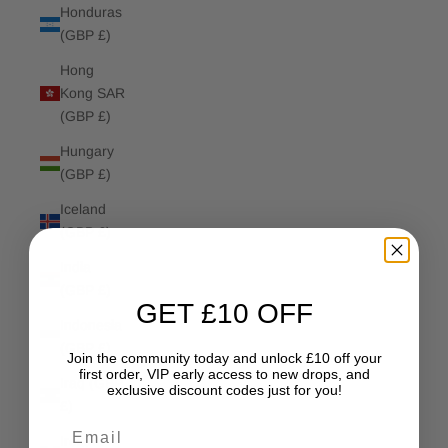
Honduras
(GBP £)
Hong
Kong SAR
(GBP £)
Hungary
(GBP £)
Iceland
(GBP £)
India
(GBP £)
GET £10 OFF
Indonesia
(GBP £)
Join the community today and unlock £10 off your
first order, VIP early access to new drops, and
Iraq (GBP
exclusive discount codes just for you!
£)
Email
Ireland