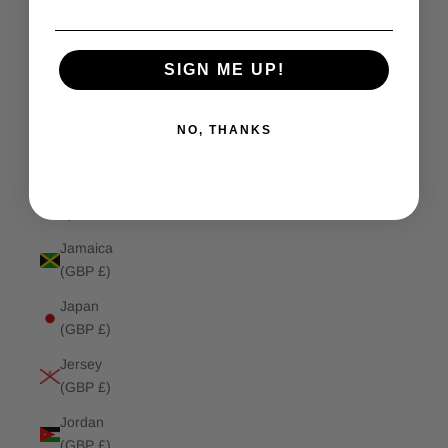
(GBP £)
Isle of
SIGN ME UP!
Man (GBP
£)
NO, THANKS
Israel
(GBP £)
Italy (GBP
£)
Jamaica
(GBP £)
Japan
(GBP £)
Jersey
(GBP £)
Jordan
(GBP £)