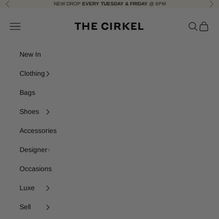
Skip to content
NEW DROP
EVERY TUESDAY & FRIDAY
@ 6PM
Previous
Nex
The Cirkel
Navigation menu
Search
Cart
New In
Clothing
Bags
Shoes
Accessories
Designer
Occasions
Luxe
Sell