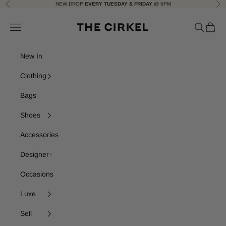
Skip to content
NEW DROP
EVERY TUESDAY & FRIDAY
@ 6PM
Previous
Nex
The Cirkel
Navigation menu
Search
Cart
New In
Clothing
Bags
Shoes
Accessories
Designer
Occasions
Luxe
Sell