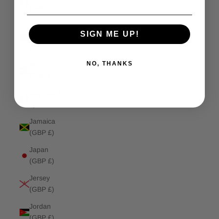
(GBP £)
Isle of
SIGN ME UP!
Man (GBP
£)
NO, THANKS
Israel
(GBP £)
Italy (GBP
£)
Jamaica
(GBP £)
Japan
(GBP £)
Jersey
(GBP £)
Jordan
(GBP £)