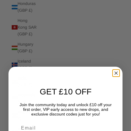
Honduras
(GBP £)
Hong
Kong SAR
(GBP £)
Hungary
(GBP £)
Iceland
(GBP £)
India
(GBP £)
GET £10 OFF
Indonesia
(GBP £)
Join the community today and unlock £10 off your
first order, VIP early access to new drops, and
Iraq (GBP
exclusive discount codes just for you!
£)
Email
Ireland