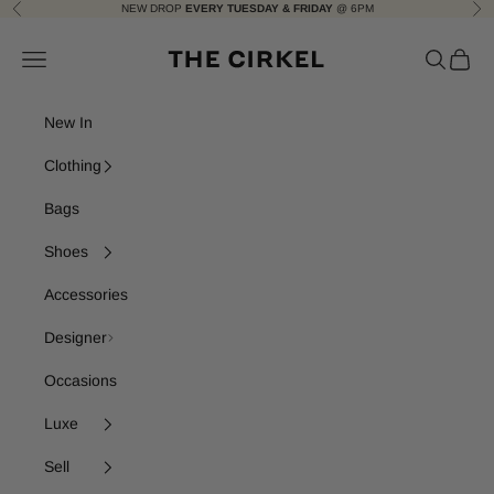
Skip to content
NEW DROP
EVERY TUESDAY & FRIDAY
@ 6PM
Previous
Nex
The Cirkel
Navigation menu
Search
Cart
New In
Clothing
Bags
Shoes
Accessories
Designer
Occasions
Luxe
Sell