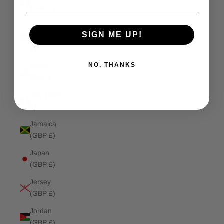
(GBP £)
Isle of
SIGN ME UP!
Man (GBP
£)
NO, THANKS
Israel
(GBP £)
Italy (GBP
£)
Jamaica
(GBP £)
Japan
(GBP £)
Jersey
(GBP £)
Jordan
(GBP £)