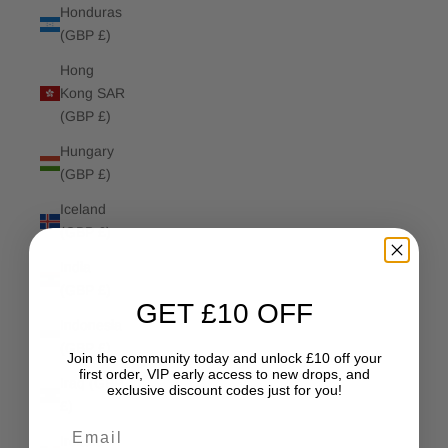
Honduras
(GBP £)
Hong
Kong SAR
(GBP £)
Hungary
(GBP £)
Iceland
(GBP £)
India
(GBP £)
GET £10 OFF
Indonesia
(GBP £)
Join the community today and unlock £10 off your
first order, VIP early access to new drops, and
Iraq (GBP
exclusive discount codes just for you!
£)
Email
Ireland