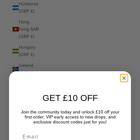
Honduras
(GBP £)
Hong
Kong SAR
(GBP £)
Hungary
(GBP £)
Iceland
(GBP £)
India
(GBP £)
GET £10 OFF
Indonesia
(GBP £)
Join the community today and unlock £10 off your
first order, VIP early access to new drops, and
Iraq (GBP
exclusive discount codes just for you!
£)
Email
Ireland