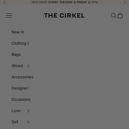
Skip to content
NEW DROP
EVERY TUESDAY & FRIDAY
@ 6PM
Previous
Nex
The Cirkel
Navigation menu
Search
Cart
New In
Clothing
Bags
Shoes
Accessories
Designer
Occasions
Luxe
Sell