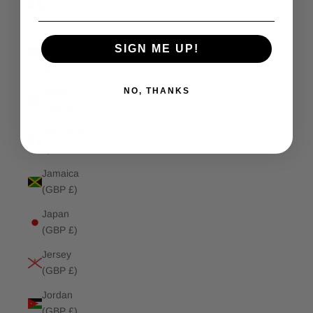
(GBP £)
Isle of
SIGN ME UP!
Man (GBP
£)
NO, THANKS
Israel
(GBP £)
Italy (GBP
£)
Jamaica
(GBP £)
Japan
(GBP £)
Jersey
(GBP £)
Jordan
(GBP £)