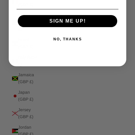
(GBP £)
Isle of
SIGN ME UP!
Man (GBP
£)
NO, THANKS
Israel
(GBP £)
Italy (GBP
£)
Jamaica
(GBP £)
Japan
(GBP £)
Jersey
(GBP £)
Jordan
(GBP £)