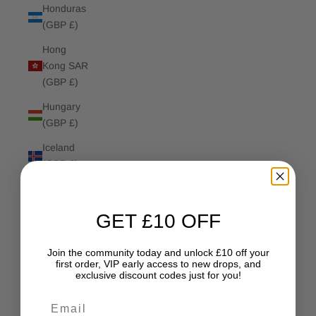
Honduras
(GBP £)
Hong
Kong SAR
(GBP £)
Hungary
(GBP £)
Iceland
(GBP £)
India
(GBP £)
GET £10 OFF
Indonesia
(GBP £)
Join the community today and unlock £10 off your
first order, VIP early access to new drops, and
Iraq (GBP
exclusive discount codes just for you!
£)
Email
Ireland