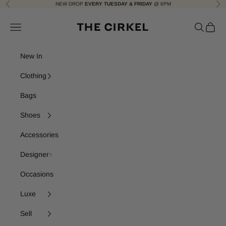
Skip to content
NEW DROP
EVERY TUESDAY & FRIDAY
@ 6PM
Previous
Nex
The Cirkel
Navigation menu
Search
Cart
New In
Clothing
Bags
Shoes
Accessories
Designer
Occasions
Luxe
Sell