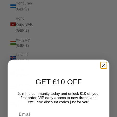
Honduras
(GBP £)
Hong
Kong SAR
(GBP £)
Hungary
(GBP £)
Iceland
(GBP £)
India
(GBP £)
GET £10 OFF
Indonesia
(GBP £)
Join the community today and unlock £10 off your
first order, VIP early access to new drops, and
Iraq (GBP
exclusive discount codes just for you!
£)
Email
Ireland