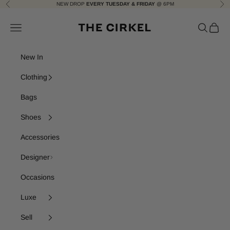
Skip to content
NEW DROP
EVERY TUESDAY & FRIDAY
@ 6PM
Previous
Nex
The Cirkel
Navigation menu
Search
Cart
New In
Clothing
Bags
Shoes
Accessories
Designer
Occasions
Luxe
Sell