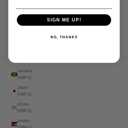
(GBP £)
Isle of
SIGN ME UP!
Man (GBP
£)
NO, THANKS
Israel
(GBP £)
Italy (GBP
£)
Jamaica
(GBP £)
Japan
(GBP £)
Jersey
(GBP £)
Jordan
(GBP £)