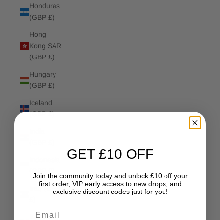
Honduras
(GBP £)
Hong
Kong SAR
(GBP £)
Hungary
(GBP £)
Iceland
(GBP £)
India
(GBP £)
GET £10 OFF
Indonesia
(GBP £)
Join the community today and unlock £10 off your
first order, VIP early access to new drops, and
Iraq (GBP
exclusive discount codes just for you!
£)
Email
Ireland