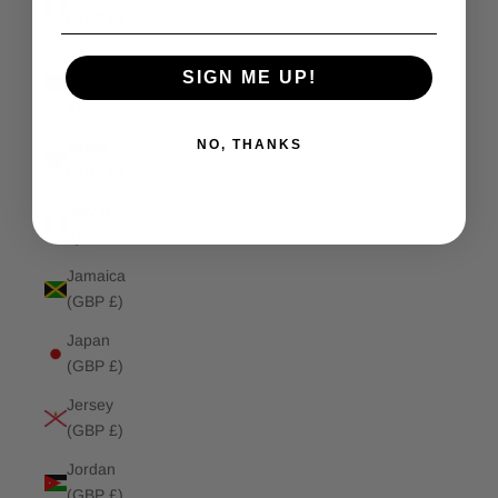
(GBP £)
Isle of
SIGN ME UP!
Man (GBP
£)
NO, THANKS
Israel
(GBP £)
Italy (GBP
£)
Jamaica
(GBP £)
Japan
(GBP £)
Jersey
(GBP £)
Jordan
(GBP £)