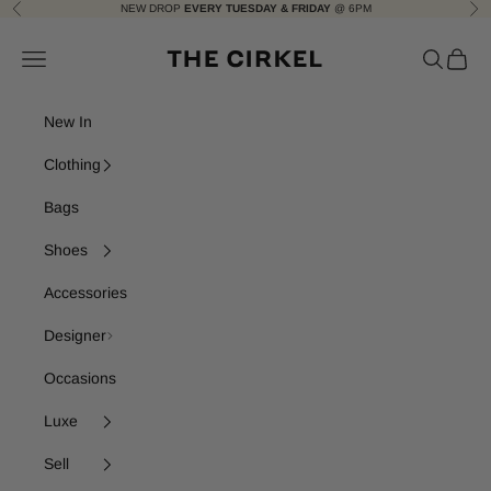
Skip to content
NEW DROP
EVERY TUESDAY & FRIDAY
@ 6PM
Previous
Nex
The Cirkel
Navigation menu
Search
Cart
New In
Clothing
Bags
Shoes
Accessories
Designer
Occasions
Luxe
Sell