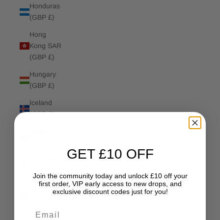
Honduras
(GBP £)
Hong
Kong SAR
(GBP £)
Hungary
(GBP £)
Iceland
(GBP £)
India
(GBP £)
GET £10 OFF
Indonesia
(GBP £)
Join the community today and unlock £10 off your
first order, VIP early access to new drops, and
Iraq (GBP
exclusive discount codes just for you!
£)
Email
Ireland