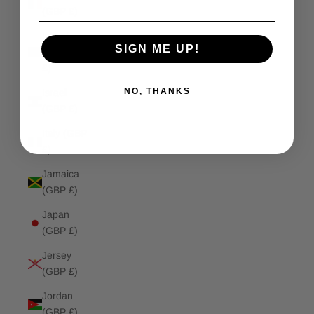
(GBP £)
Isle of
SIGN ME UP!
Man (GBP
£)
NO, THANKS
Israel
(GBP £)
Italy (GBP
£)
Jamaica
(GBP £)
Japan
(GBP £)
Jersey
(GBP £)
Jordan
(GBP £)