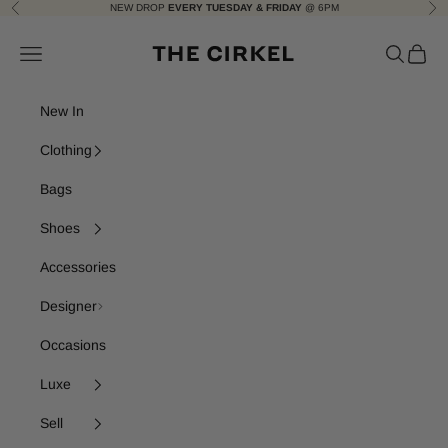
Skip to content
NEW DROP
EVERY TUESDAY & FRIDAY
@ 6PM
Previous
Nex
The Cirkel
Navigation menu
Search
Cart
New In
Clothing
Bags
Shoes
Accessories
Designer
Occasions
Luxe
Sell