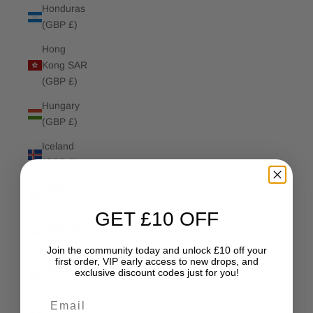
Honduras
(GBP £)
Hong
Kong SAR
(GBP £)
Hungary
(GBP £)
Iceland
(GBP £)
India
(GBP £)
GET £10 OFF
Indonesia
(GBP £)
Join the community today and unlock £10 off your
first order, VIP early access to new drops, and
Iraq (GBP
exclusive discount codes just for you!
£)
Email
Ireland