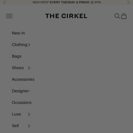
Skip to content
NEW DROP
EVERY TUESDAY & FRIDAY
@ 6PM
Previous
Nex
The Cirkel
Navigation menu
Search
Cart
New In
Clothing
Bags
Shoes
Accessories
Designer
Occasions
Luxe
Sell