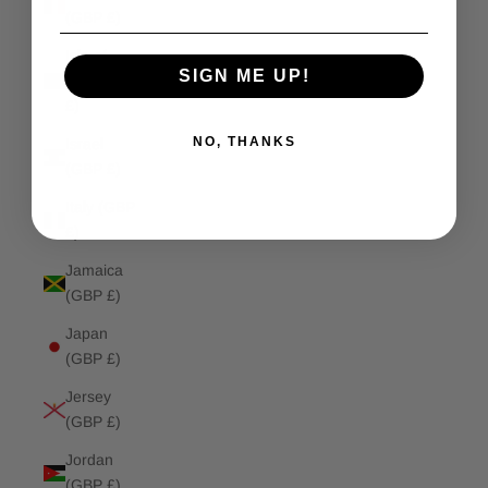
(GBP £)
Isle of
SIGN ME UP!
Man (GBP
£)
NO, THANKS
Israel
(GBP £)
Italy (GBP
£)
Jamaica
(GBP £)
Japan
(GBP £)
Jersey
(GBP £)
Jordan
(GBP £)