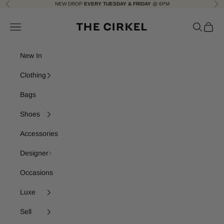
Skip to content
NEW DROP
EVERY TUESDAY & FRIDAY
@ 6PM
Previous
Nex
The Cirkel
Navigation menu
Search
Cart
New In
Clothing
Bags
Shoes
Accessories
Designer
Occasions
Luxe
Sell