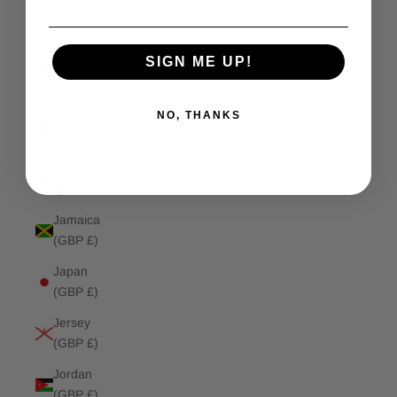
(GBP £)
Isle of
SIGN ME UP!
Man (GBP
£)
NO, THANKS
Israel
(GBP £)
Italy (GBP
£)
Jamaica
(GBP £)
Japan
(GBP £)
Jersey
(GBP £)
Jordan
(GBP £)