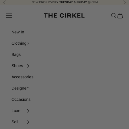
Skip to content
NEW DROP
EVERY TUESDAY & FRIDAY
@ 6PM
Previous
Nex
The Cirkel
Navigation menu
Search
Cart
New In
Clothing
Bags
Shoes
Accessories
Designer
Occasions
Luxe
Sell