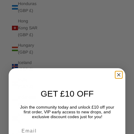
Honduras
(GBP £)
Hong
Kong SAR
(GBP £)
Hungary
(GBP £)
Iceland
(GBP £)
India
(GBP £)
GET £10 OFF
Indonesia
(GBP £)
Join the community today and unlock £10 off your
first order, VIP early access to new drops, and
Iraq (GBP
exclusive discount codes just for you!
£)
Email
Ireland