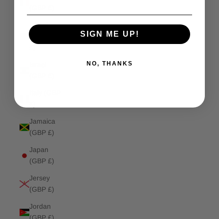
(GBP £)
Isle of
SIGN ME UP!
Man (GBP
£)
NO, THANKS
Israel
(GBP £)
Italy (GBP
£)
Jamaica
(GBP £)
Japan
(GBP £)
Jersey
(GBP £)
Jordan
(GBP £)