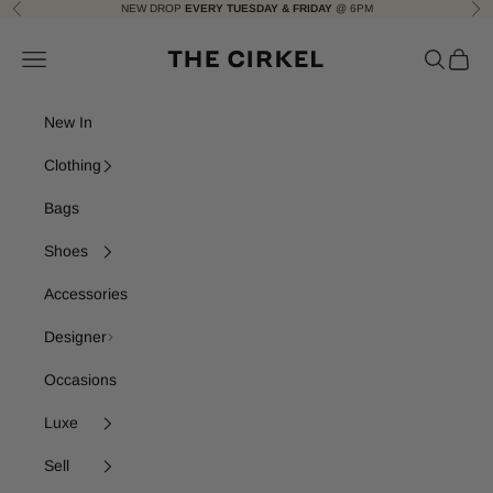
Skip to content
NEW DROP
EVERY TUESDAY & FRIDAY
@ 6PM
Previous
Nex
The Cirkel
Navigation menu
Search
Cart
New In
Clothing
Bags
Shoes
Accessories
Designer
Occasions
Luxe
Sell