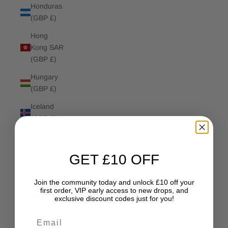
Honduras
(GBP £)
Hong
Kong SAR
(GBP £)
Hungary
(GBP £)
Iceland
(GBP £)
India
(GBP £)
GET £10 OFF
Indonesia
(GBP £)
Join the community today and unlock £10 off your
first order, VIP early access to new drops, and
Iraq (GBP
exclusive discount codes just for you!
£)
Email
Ireland