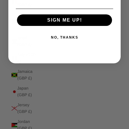
(GBP £)
Isle of
SIGN ME UP!
Man (GBP
£)
NO, THANKS
Israel
(GBP £)
Italy (GBP
£)
Jamaica
(GBP £)
Japan
(GBP £)
Jersey
(GBP £)
Jordan
(GBP £)