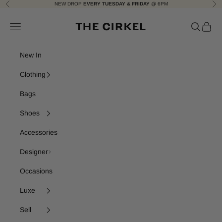
Skip to content
NEW DROP
EVERY TUESDAY & FRIDAY
@ 6PM
Previous
Nex
The Cirkel
Navigation menu
Search
Cart
New In
Clothing
Bags
Shoes
Accessories
Designer
Occasions
Luxe
Sell