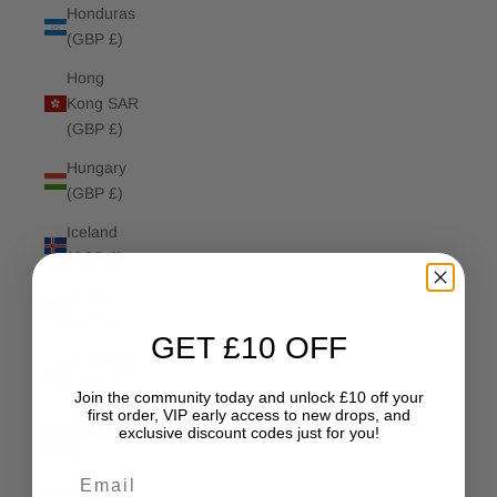
Honduras
(GBP £)
Hong
Kong SAR
(GBP £)
Hungary
(GBP £)
Iceland
(GBP £)
India
(GBP £)
GET £10 OFF
Indonesia
(GBP £)
Join the community today and unlock £10 off your
first order, VIP early access to new drops, and
Iraq (GBP
exclusive discount codes just for you!
£)
Email
Ireland