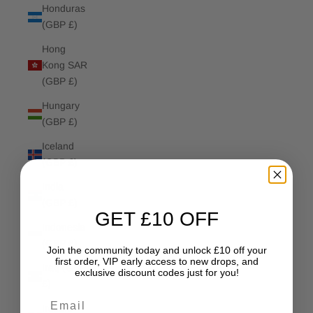
Honduras
(GBP £)
Hong
Kong SAR
(GBP £)
Hungary
(GBP £)
Iceland
(GBP £)
India
(GBP £)
GET £10 OFF
Indonesia
(GBP £)
Join the community today and unlock £10 off your
first order, VIP early access to new drops, and
Iraq (GBP
exclusive discount codes just for you!
£)
Email
Ireland