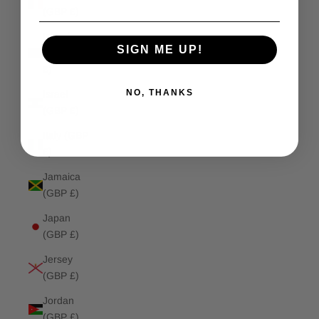
(GBP £)
Isle of
SIGN ME UP!
Man (GBP
£)
NO, THANKS
Israel
(GBP £)
Italy (GBP
£)
Jamaica
(GBP £)
Japan
(GBP £)
Jersey
(GBP £)
Jordan
(GBP £)