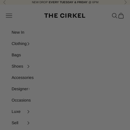
Skip to content
NEW DROP
EVERY TUESDAY & FRIDAY
@ 6PM
Previous
Nex
The Cirkel
Navigation menu
Search
Cart
New In
Clothing
Bags
Shoes
Accessories
Designer
Occasions
Luxe
Sell