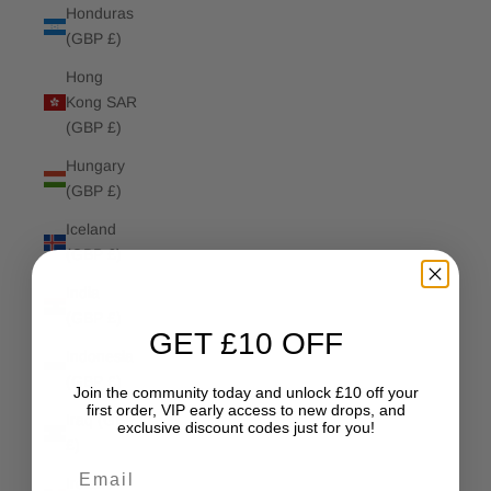
Honduras
(GBP £)
Hong
Kong SAR
(GBP £)
Hungary
(GBP £)
Iceland
(GBP £)
India
(GBP £)
GET £10 OFF
Indonesia
(GBP £)
Join the community today and unlock £10 off your
first order, VIP early access to new drops, and
Iraq (GBP
exclusive discount codes just for you!
£)
Email
Ireland