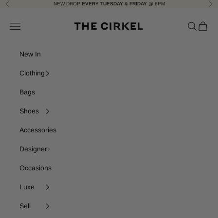
Skip to content
NEW DROP
EVERY TUESDAY & FRIDAY
@ 6PM
Previous
Nex
The Cirkel
Navigation menu
Search
Cart
New In
Clothing
Bags
Shoes
Accessories
Designer
Occasions
Luxe
Sell