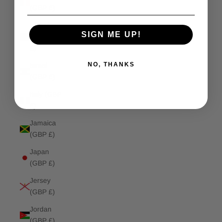
(GBP £)
Isle of
SIGN ME UP!
Man (GBP
£)
NO, THANKS
Israel
(GBP £)
Italy (GBP
£)
Jamaica
(GBP £)
Japan
(GBP £)
Jersey
(GBP £)
Jordan
(GBP £)