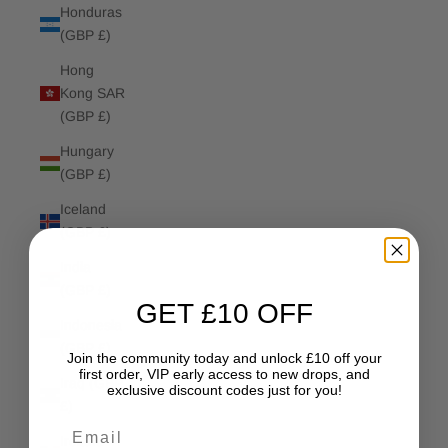
Honduras
(GBP £)
Hong
Kong SAR
(GBP £)
Hungary
(GBP £)
Iceland
(GBP £)
India
(GBP £)
GET £10 OFF
Indonesia
(GBP £)
Join the community today and unlock £10 off your
first order, VIP early access to new drops, and
Iraq (GBP
exclusive discount codes just for you!
£)
Email
Ireland