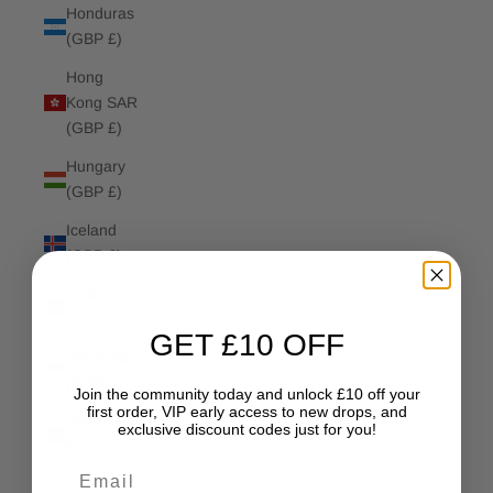
Honduras
(GBP £)
Hong
Kong SAR
(GBP £)
Hungary
(GBP £)
Iceland
(GBP £)
India
(GBP £)
GET £10 OFF
Indonesia
(GBP £)
Join the community today and unlock £10 off your
first order, VIP early access to new drops, and
Iraq (GBP
exclusive discount codes just for you!
£)
Email
Ireland