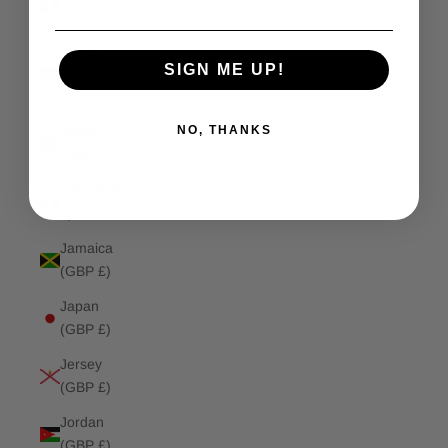
(GBP £)
Isle of
SIGN ME UP!
Man (GBP
£)
NO, THANKS
Israel
(GBP £)
Italy (GBP
£)
Jamaica
(GBP £)
Japan
(GBP £)
Jersey
(GBP £)
Jordan
(GBP £)