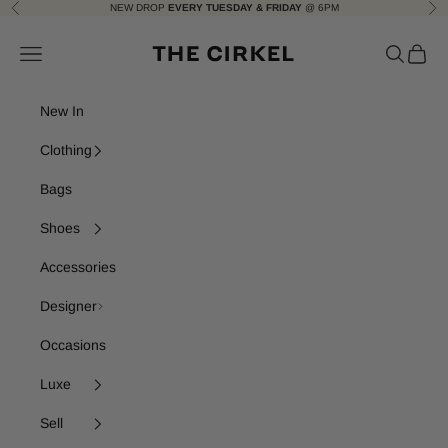
Skip to content
NEW DROP
EVERY TUESDAY & FRIDAY
@ 6PM
Previous
Nex
The Cirkel
Navigation menu
Search
Cart
New In
Clothing
Bags
Shoes
Accessories
Designer
Occasions
Luxe
Sell