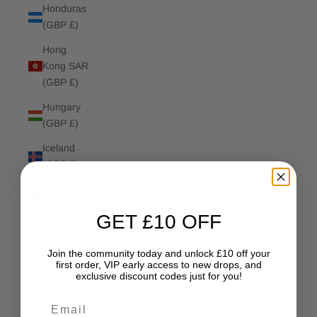
Honduras
(GBP £)
Hong
Kong SAR
(GBP £)
Hungary
(GBP £)
Iceland
(GBP £)
India
(GBP £)
GET £10 OFF
Indonesia
(GBP £)
Join the community today and unlock £10 off your
first order, VIP early access to new drops, and
Iraq (GBP
exclusive discount codes just for you!
£)
Email
Ireland