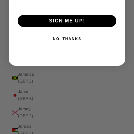
(GBP £)
Isle of
SIGN ME UP!
Man (GBP
£)
NO, THANKS
Israel
(GBP £)
Italy (GBP
£)
Jamaica
(GBP £)
Japan
(GBP £)
Jersey
(GBP £)
Jordan
(GBP £)