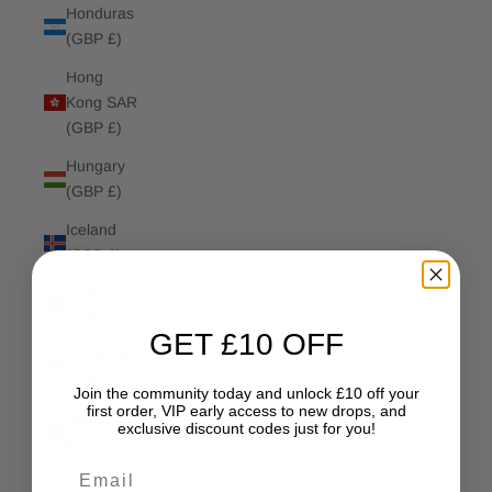
Honduras
(GBP £)
Hong
Kong SAR
(GBP £)
Hungary
(GBP £)
Iceland
(GBP £)
India
(GBP £)
GET £10 OFF
Indonesia
(GBP £)
Join the community today and unlock £10 off your
first order, VIP early access to new drops, and
Iraq (GBP
exclusive discount codes just for you!
£)
Email
Ireland