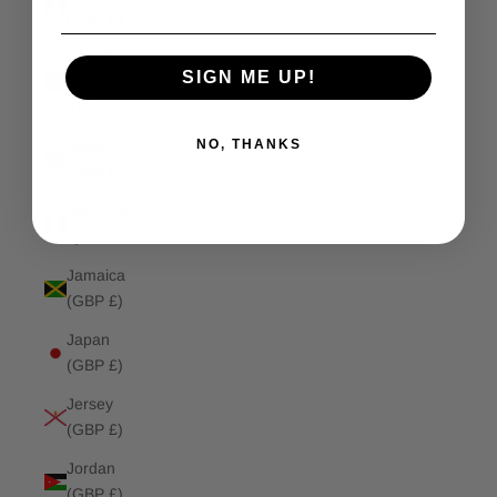
(GBP £)
Isle of
SIGN ME UP!
Man (GBP
£)
NO, THANKS
Israel
(GBP £)
Italy (GBP
£)
Jamaica
(GBP £)
Japan
(GBP £)
Jersey
(GBP £)
Jordan
(GBP £)