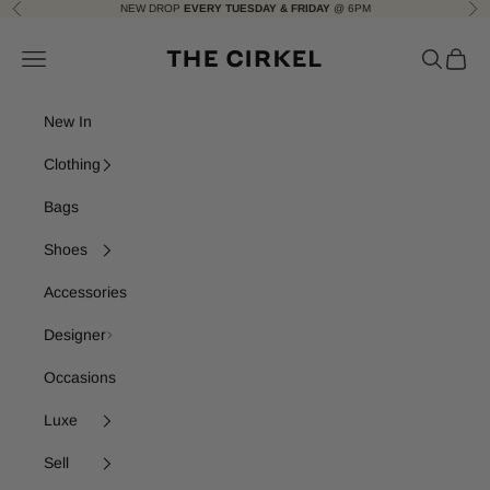
Skip to content
NEW DROP
EVERY TUESDAY & FRIDAY
@ 6PM
Previous
Nex
The Cirkel
Navigation menu
Search
Cart
New In
Clothing
Bags
Shoes
Accessories
Designer
Occasions
Luxe
Sell