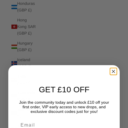
Honduras
(GBP £)
Hong
Kong SAR
(GBP £)
Hungary
(GBP £)
Iceland
(GBP £)
India
(GBP £)
GET £10 OFF
Indonesia
(GBP £)
Join the community today and unlock £10 off your
first order, VIP early access to new drops, and
Iraq (GBP
exclusive discount codes just for you!
£)
Email
Ireland