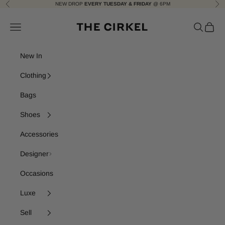
Skip to content
NEW DROP
EVERY TUESDAY & FRIDAY
@ 6PM
Previous
Nex
The Cirkel
Navigation menu
Search
Cart
New In
Clothing
Bags
Shoes
Accessories
Designer
Occasions
Luxe
Sell