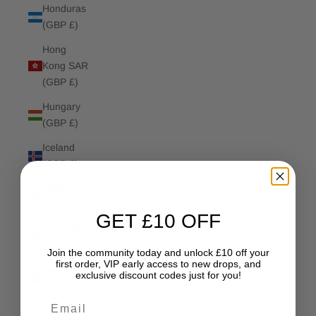
Honduras
(GBP £)
Hong
Kong SAR
(GBP £)
Hungary
(GBP £)
Iceland
(GBP £)
India
(GBP £)
GET £10 OFF
Indonesia
(GBP £)
Join the community today and unlock £10 off your
first order, VIP early access to new drops, and
Iraq (GBP
exclusive discount codes just for you!
£)
Email
Ireland