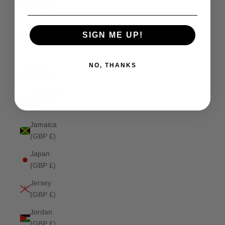
(GBP £)
Isle of
SIGN ME UP!
Man (GBP
£)
NO, THANKS
Israel
(GBP £)
Italy (GBP
£)
Jamaica
(GBP £)
Japan
(GBP £)
Jersey
(GBP £)
Jordan
(GBP £)