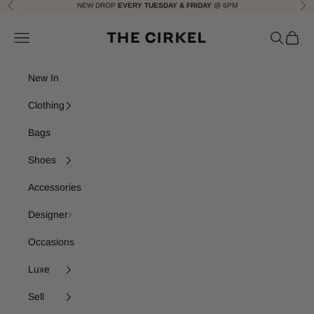
Skip to content
NEW DROP
EVERY TUESDAY & FRIDAY
@ 6PM
Previous
Nex
The Cirkel
Navigation menu
Search
Cart
New In
Clothing
Bags
Shoes
Accessories
Designer
Occasions
Luxe
Sell