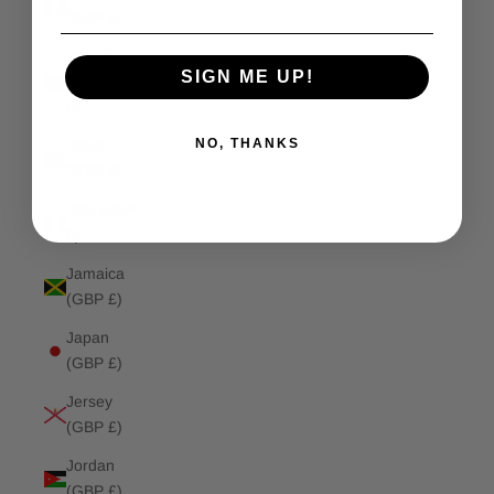
(GBP £)
Isle of
SIGN ME UP!
Man (GBP
£)
NO, THANKS
Israel
(GBP £)
Italy (GBP
£)
Jamaica
(GBP £)
Japan
(GBP £)
Jersey
(GBP £)
Jordan
(GBP £)