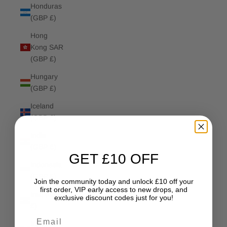
Honduras
(GBP £)
Hong
Kong SAR
(GBP £)
Hungary
(GBP £)
Iceland
(GBP £)
India
(GBP £)
GET £10 OFF
Indonesia
(GBP £)
Join the community today and unlock £10 off your
first order, VIP early access to new drops, and
Iraq (GBP
exclusive discount codes just for you!
£)
Email
Ireland