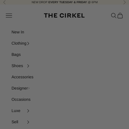
Skip to content
NEW DROP
EVERY TUESDAY & FRIDAY
@ 6PM
Previous
Nex
The Cirkel
Navigation menu
Search
Cart
New In
Clothing
Bags
Shoes
Accessories
Designer
Occasions
Luxe
Sell