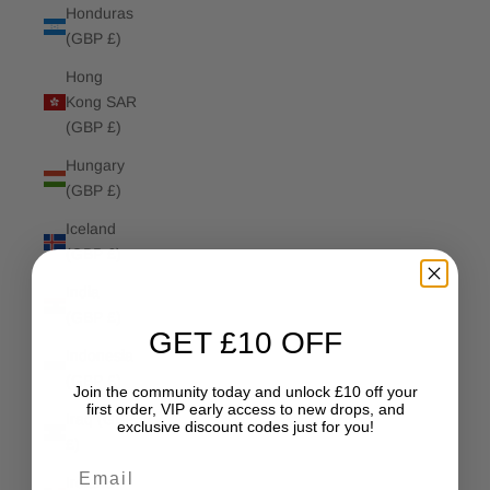
Honduras
(GBP £)
Hong
Kong SAR
(GBP £)
Hungary
(GBP £)
Iceland
(GBP £)
India
(GBP £)
GET £10 OFF
Indonesia
(GBP £)
Join the community today and unlock £10 off your
first order, VIP early access to new drops, and
Iraq (GBP
exclusive discount codes just for you!
£)
Email
Ireland