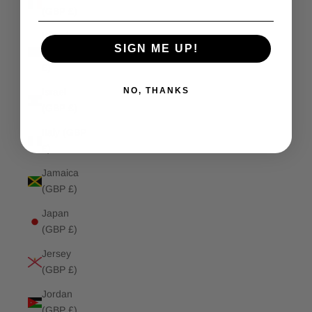
(GBP £)
Isle of
SIGN ME UP!
Man (GBP
£)
NO, THANKS
Israel
(GBP £)
Italy (GBP
£)
Jamaica
(GBP £)
Japan
(GBP £)
Jersey
(GBP £)
Jordan
(GBP £)