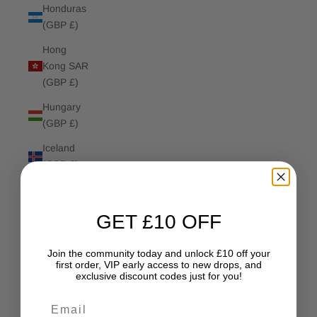
Honduras
(GBP £)
Hong
Kong SAR
(GBP £)
Hungary
(GBP £)
Iceland
(GBP £)
India
(GBP £)
GET £10 OFF
Indonesia
(GBP £)
Join the community today and unlock £10 off your
first order, VIP early access to new drops, and
Iraq (GBP
exclusive discount codes just for you!
£)
Email
Ireland