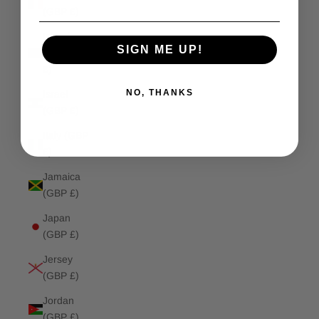
(GBP £)
Isle of
SIGN ME UP!
Man (GBP
£)
NO, THANKS
Israel
(GBP £)
Italy (GBP
£)
Jamaica
(GBP £)
Japan
(GBP £)
Jersey
(GBP £)
Jordan
(GBP £)