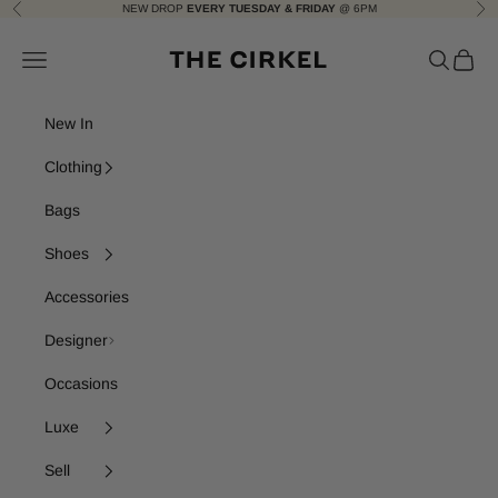
Skip to content
NEW DROP
EVERY TUESDAY & FRIDAY
@ 6PM
Previous
Nex
The Cirkel
Navigation menu
Search
Cart
New In
Clothing
Bags
Shoes
Accessories
Designer
Occasions
Luxe
Sell