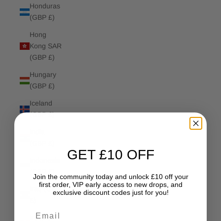
Honduras
(GBP £)
Hong
Kong SAR
(GBP £)
Hungary
(GBP £)
Iceland
(GBP £)
India
(GBP £)
GET £10 OFF
Indonesia
(GBP £)
Join the community today and unlock £10 off your
first order, VIP early access to new drops, and
Iraq (GBP
exclusive discount codes just for you!
£)
Email
Ireland