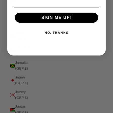
(GBP £)
Isle of
SIGN ME UP!
Man (GBP
£)
NO, THANKS
Israel
(GBP £)
Italy (GBP
£)
Jamaica
(GBP £)
Japan
(GBP £)
Jersey
(GBP £)
Jordan
(GBP £)