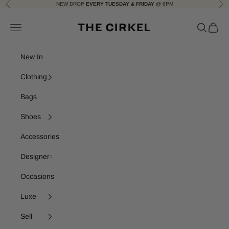
Skip to content
NEW DROP
EVERY TUESDAY & FRIDAY
@ 6PM
Previous
Nex
The Cirkel
Navigation menu
Search
Cart
New In
Clothing
Bags
Shoes
Accessories
Designer
Occasions
Luxe
Sell