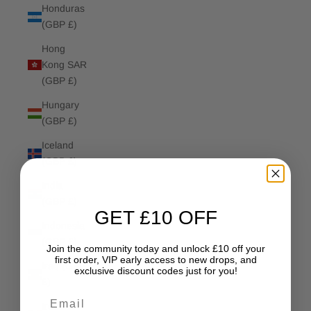
Honduras
(GBP £)
Hong
Kong SAR
(GBP £)
Hungary
(GBP £)
Iceland
(GBP £)
India
(GBP £)
GET £10 OFF
Indonesia
(GBP £)
Join the community today and unlock £10 off your
first order, VIP early access to new drops, and
Iraq (GBP
exclusive discount codes just for you!
£)
Email
Ireland