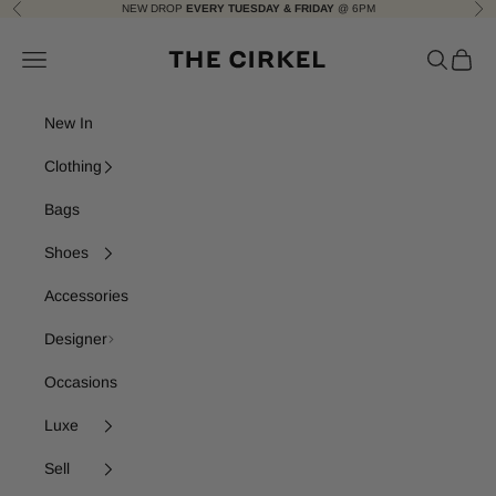
Skip to content
NEW DROP
EVERY TUESDAY & FRIDAY
@ 6PM
Previous
Nex
The Cirkel
Navigation menu
Search
Cart
New In
Clothing
Bags
Shoes
Accessories
Designer
Occasions
Luxe
Sell