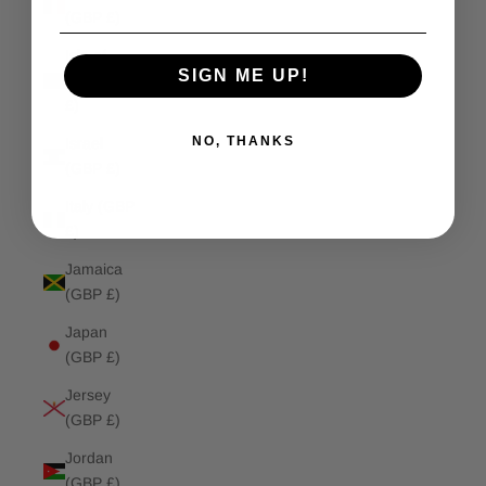
(GBP £)
Isle of
SIGN ME UP!
Man (GBP
£)
NO, THANKS
Israel
(GBP £)
Italy (GBP
£)
Jamaica
(GBP £)
Japan
(GBP £)
Jersey
(GBP £)
Jordan
(GBP £)