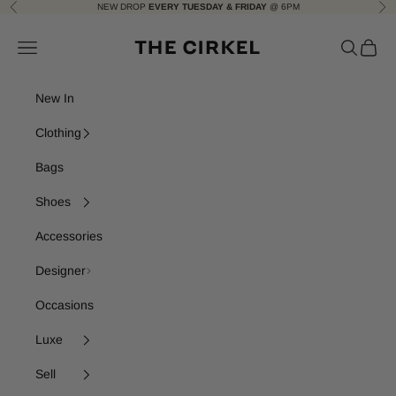
Skip to content
NEW DROP
EVERY TUESDAY & FRIDAY
@ 6PM
Previous
Nex
The Cirkel
Navigation menu
Search
Cart
New In
Clothing
Bags
Shoes
Accessories
Designer
Occasions
Luxe
Sell