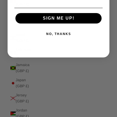
(GBP £)
Isle of
SIGN ME UP!
Man (GBP
£)
NO, THANKS
Israel
(GBP £)
Italy (GBP
£)
Jamaica
(GBP £)
Japan
(GBP £)
Jersey
(GBP £)
Jordan
(GBP £)