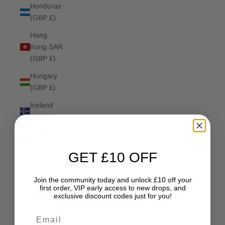
Honduras
(GBP £)
Hong
Kong SAR
(GBP £)
Hungary
(GBP £)
Iceland
(GBP £)
India
(GBP £)
GET £10 OFF
Indonesia
(GBP £)
Join the community today and unlock £10 off your
first order, VIP early access to new drops, and
Iraq (GBP
exclusive discount codes just for you!
£)
Email
Ireland