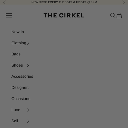
Skip to content
NEW DROP
EVERY TUESDAY & FRIDAY
@ 6PM
Previous
Nex
The Cirkel
Navigation menu
Search
Cart
New In
Clothing
Bags
Shoes
Accessories
Designer
Occasions
Luxe
Sell