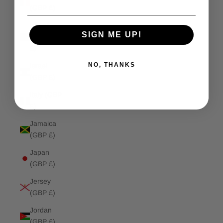
(GBP £)
Isle of
SIGN ME UP!
Man (GBP
£)
NO, THANKS
Israel
(GBP £)
Italy (GBP
£)
Jamaica
(GBP £)
Japan
(GBP £)
Jersey
(GBP £)
Jordan
(GBP £)