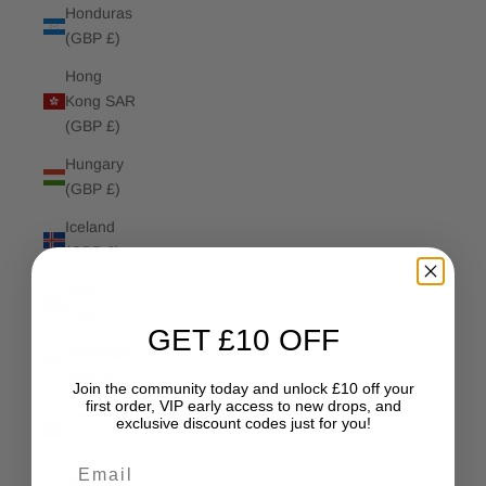
Honduras
(GBP £)
Hong
Kong SAR
(GBP £)
Hungary
(GBP £)
Iceland
(GBP £)
India
(GBP £)
GET £10 OFF
Indonesia
(GBP £)
Join the community today and unlock £10 off your
first order, VIP early access to new drops, and
Iraq (GBP
exclusive discount codes just for you!
£)
Email
Ireland