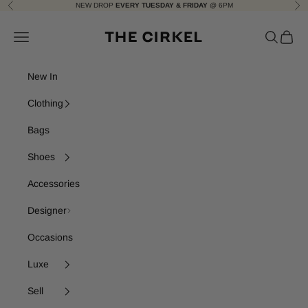
Skip to content
NEW DROP
EVERY TUESDAY & FRIDAY
@ 6PM
Previous
Nex
The Cirkel
Navigation menu
Search
Cart
New In
Clothing
Bags
Shoes
Accessories
Designer
Occasions
Luxe
Sell