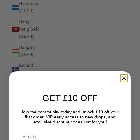
Honduras
(GBP £)
Hong
Kong SAR
(GBP £)
Hungary
(GBP £)
Iceland
(GBP £)
India
(GBP £)
GET £10 OFF
Indonesia
(GBP £)
Join the community today and unlock £10 off your
first order, VIP early access to new drops, and
Iraq (GBP
exclusive discount codes just for you!
£)
Email
Ireland