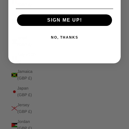
(GBP £)
Isle of
SIGN ME UP!
Man (GBP
£)
NO, THANKS
Israel
(GBP £)
Italy (GBP
£)
Jamaica
(GBP £)
Japan
(GBP £)
Jersey
(GBP £)
Jordan
(GBP £)