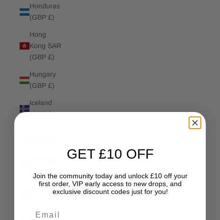
Honduras
(GBP £)
Hong
Kong SAR
(GBP £)
Hungary
(GBP £)
Iceland
(GBP £)
India
(GBP £)
GET £10 OFF
Indonesia
(GBP £)
Join the community today and unlock £10 off your
first order, VIP early access to new drops, and
Iraq (GBP
exclusive discount codes just for you!
£)
Email
Ireland