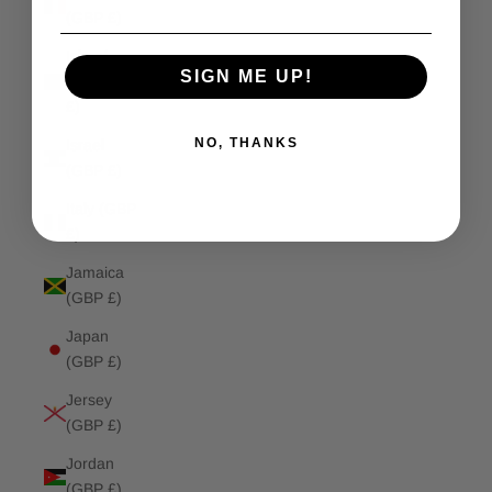
(GBP £)
Isle of
SIGN ME UP!
Man (GBP
£)
NO, THANKS
Israel
(GBP £)
Italy (GBP
£)
Jamaica
(GBP £)
Japan
(GBP £)
Jersey
(GBP £)
Jordan
(GBP £)