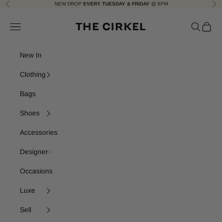
Skip to content
NEW DROP
EVERY TUESDAY & FRIDAY
@ 6PM
Previous
Nex
The Cirkel
Navigation menu
Search
Cart
New In
Clothing
Bags
Shoes
Accessories
Designer
Occasions
Luxe
Sell